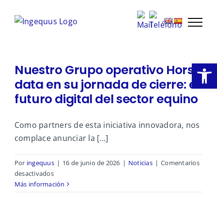
Saltar
al
contenido
Abrir
Nuestro Grupo operativo Horse
data en su jornada de cierre: el
futuro digital del sector equino
Como partners de esta iniciativa innovadora, nos
complace anunciar la [...]
Por
ingequus
|
16 de junio de 2026
|
Noticias
|
Comentarios
en
desactivados
Nuestro
Más información
Grupo
operativo
Horse