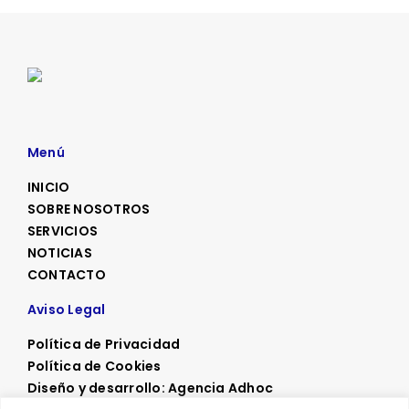
data
en
su
jornada
de
cierre:
el
Menú
futuro
digital
INICIO
del
SOBRE NOSOTROS
sector
SERVICIOS
equino
NOTICIAS
CONTACTO
Aviso Legal
Política de Privacidad
Política de Cookies
Diseño y desarrollo: Agencia Adhoc