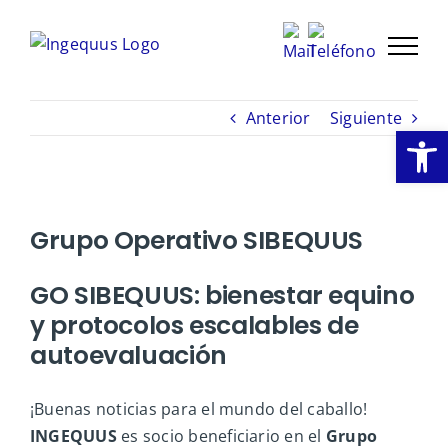
Saltar
al
contenido
Anterior
Siguiente
Abrir
Ver
Grupo Operativo SIBEQUUS
imagen
más
grande
GO SIBEQUUS: bienestar equino
y protocolos escalables de
autoevaluación
¡Buenas noticias para el mundo del caballo!
INGEQUUS
es socio beneficiario en el
Grupo