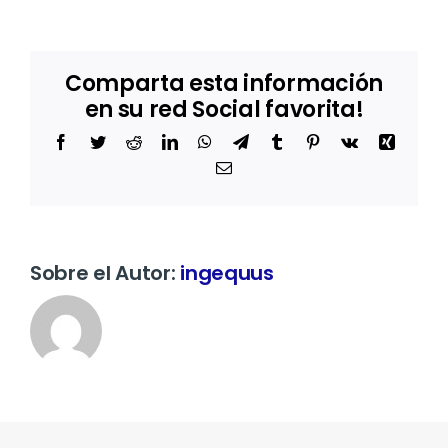
Operativo
SIBEQUUS
Comparta esta información
en su red Social favorita!
Facebook
Twitter
Reddit
LinkedIn
WhatsApp
Telegram
Tumblr
Pinterest
Vk
Xing
Correo
electrónico
Sobre el Autor:
ingequus